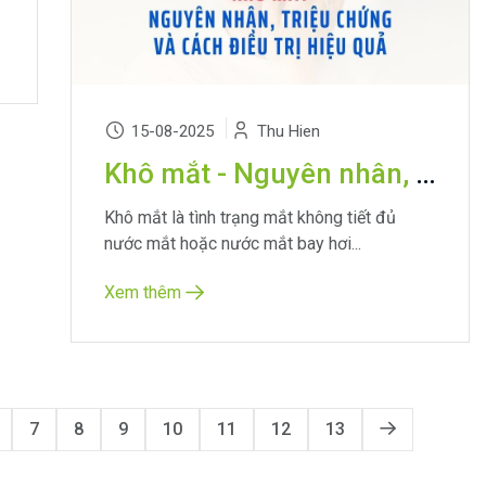
15-08-2025
Thu Hien
Khô mắt - Nguyên nhân, triệu chứng và cách điều trị hiệu quả
Khô mắt là tình trạng mắt không tiết đủ
nước mắt hoặc nước mắt bay hơi...
Xem thêm
7
8
9
10
11
12
13