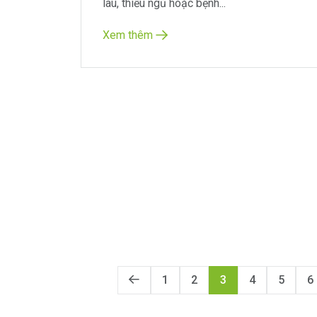
lâu, thiếu ngủ hoặc bệnh...
Xem thêm
1
2
3
4
5
6