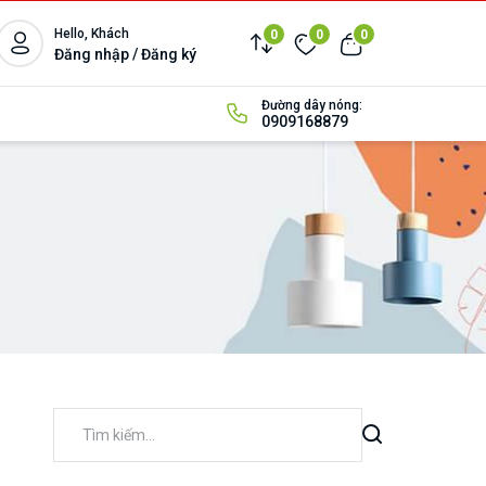
Hello, Khách
0
0
0
Đăng nhập / Đăng ký
Đường dây nóng:
0909168879