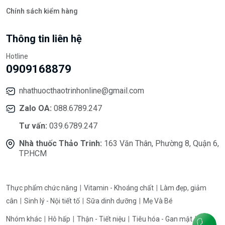
Chính sách kiểm hàng
Thông tin liên hệ
Hotline
0909168879
nhathuocthaotrinhonline@gmail.com
Zalo OA:
088.6789.247
Tư vấn:
039.6789.247
Nhà thuốc Thảo Trinh:
163 Văn Thân, Phường 8, Quận 6,
TP.HCM
Thực phẩm chức năng
Vitamin - Khoáng chất
Làm đẹp, giảm
cân
Sinh lý - Nội tiết tố
Sữa dinh dưỡng
Mẹ Và Bé
Nhóm khác
Hô hấp
Thận - Tiết niệu
Tiêu hóa - Gan mật
Tẩy