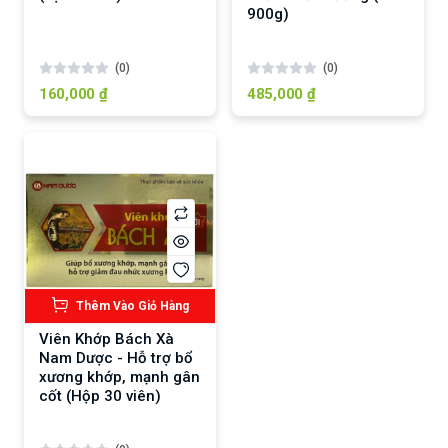
900g)
(0)
(0)
160,000 ₫
485,000 ₫
Thêm Vào Giỏ Hàng
Viên Khớp Bách Xà
Nam Dược - Hỗ trợ bổ
xương khớp, mạnh gân
cốt (Hộp 30 viên)