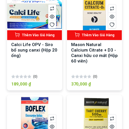
Thêm Vào Giỏ Hàng
Thêm Vào Giỏ Hàng
Calci Life OPV - Siro
Mason Natural
bổ sung canxi (Hộp 20
Calcium Citrate + D3 -
ống)
Canxi hữu cơ mát (Hộp
60 viên)
(0)
(0)
189,000 ₫
370,000 ₫