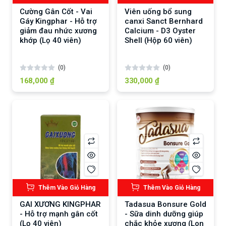
Cường Gân Cốt - Vai
Viên uống bổ sung
Gáy Kingphar - Hỗ trợ
canxi Sanct Bernhard
giảm đau nhức xương
Calcium - D3 Oyster
khớp (Lọ 40 viên)
Shell (Hộp 60 viên)
(0)
(0)
168,000 ₫
330,000 ₫
Thêm Vào Giỏ Hàng
Thêm Vào Giỏ Hàng
GAI XƯƠNG KINGPHAR
Tadasua Bonsure Gold
- Hỗ trợ mạnh gân cốt
- Sữa dinh dưỡng giúp
(Lọ 40 viên)
chắc khỏe xương (Lon