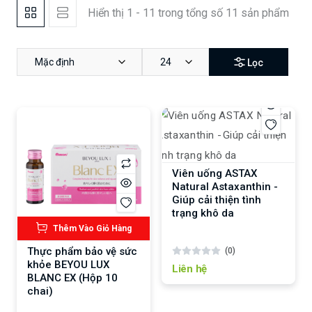
Hiển thị 1 - 11 trong tổng số 11 sản phẩm
Mặc định
24
Lọc
Viên uống ASTAX
Natural Astaxanthin -
Giúp cải thiện tình
trạng khô da
Thêm Vào Giỏ Hàng
Thực phẩm bảo vệ sức
(0)
khỏe BEYOU LUX
Liên hệ
BLANC EX (Hộp 10
chai)