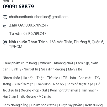
Hotline
0909168879
nhathuocthaotrinhonline@gmail.com
Zalo OA:
088.6789.247
Tư vấn:
039.6789.247
Nhà thuốc Thảo Trinh:
163 Văn Thân, Phường 8, Quận 6,
TP.HCM
Thực phẩm chức năng
Vitamin - Khoáng chất
Làm đẹp, giảm
cân
Sinh lý - Nội tiết tố
Sữa dinh dưỡng
Mẹ Và Bé
Nhóm khác
Hô hấp
Thận - Tiết niệu
Tiêu hóa - Gan mật
Tẩy
trang - Sữa rửa mặt
Thần kinh - Não bộ
Kem hỗ trợ trị sẹo
Hỗ
trợ điều trị
Xương khớp - Gút
Kem hỗ trợ trị mụn
Tim mạch -
Huyết áp
Tiểu đường - Mỡ máu
Kem chống nắng
Chăm sóc cơ thể
Dược mỹ phẩm
Kem dưỡng