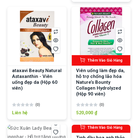
Thêm Vào Giỏ Hàng
ataxavi Beauty Natural
Viên uống làm đẹp da,
Astaxanthin - Viên
hỗ trợ chống lão hóa
uống đẹp da (Hộp 60
Nature’s Bounty
viên)
Collagen Hydrolyzed
(Hộp 90 viên)
(0)
(0)
Liên hệ
520,000 ₫
Thêm Vào Giỏ Hàng
Tinh dầu hoa anh thảo