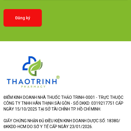
Đăng ký
ĐIỂM KINH DOANH NHÀ THUỐC THẢO TRINH-0001 - TRỰC THUỘC
CÔNG TY TNHH HÂN THỊNH SÀI GÒN - SỐ DKKD: 0319217751 CẤP
NGÀY 15/10/2025 TẠI SỞ TÀI CHÍNH TP. HỒ CHÍ MINH.
GIẤY CHỨNG NHẬN ĐỦ ĐIỀU KIỆN KINH DOANH DƯỢC SỐ: 18380/
ĐKKDD-HCM DO SỞ Y TẾ CẤP NGÀY 23/01/2026.