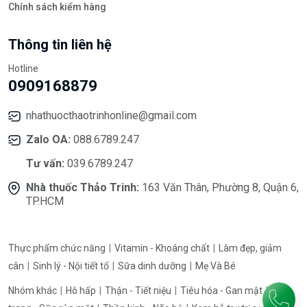
Chính sách kiểm hàng
Thông tin liên hệ
Hotline
0909168879
nhathuocthaotrinhonline@gmail.com
Zalo OA:
088.6789.247
Tư vấn:
039.6789.247
Nhà thuốc Thảo Trinh:
163 Văn Thân, Phường 8, Quận 6,
TP.HCM
Thực phẩm chức năng
Vitamin - Khoáng chất
Làm đẹp, giảm
cân
Sinh lý - Nội tiết tố
Sữa dinh dưỡng
Mẹ Và Bé
Nhóm khác
Hô hấp
Thận - Tiết niệu
Tiêu hóa - Gan mật
Tẩy