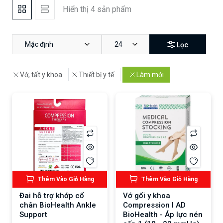
Hiển thị 4 sản phẩm
Mặc định
24
Lọc
Vớ, tất y khoa
Thiết bị y tế
Làm mới
Thêm Vào Giỏ Hàng
Thêm Vào Giỏ Hàng
Đai hỗ trợ khớp cổ
Vớ gối y khoa
chân BioHealth Ankle
Compression I AD
Support
BioHealth - Áp lực nén