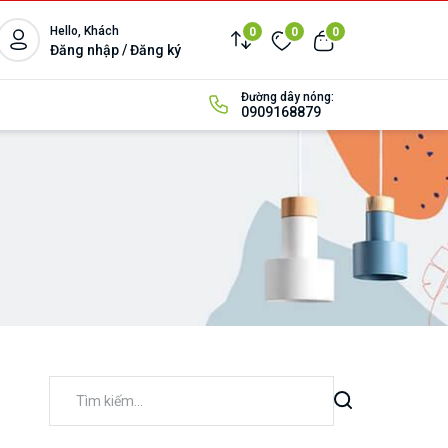
Hello, Khách
0
0
0
Đăng nhập / Đăng ký
Đường dây nóng:
0909168879