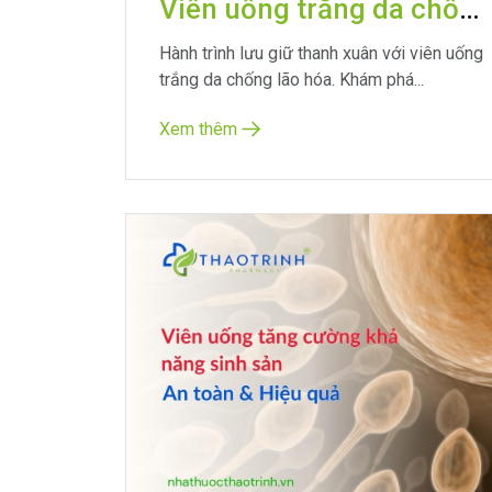
Viên uống trắng da chống lão hóa: Bí quyết cho làn da trẻ trung, rạng rỡ
Hành trình lưu giữ thanh xuân với viên uống
trắng da chống lão hóa. Khám phá...
Xem thêm