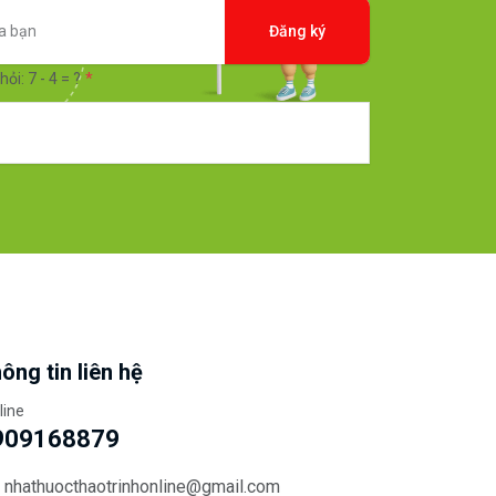
Đăng ký
hỏi: 7 - 4 = ?
ông tin liên hệ
line
909168879
nhathuocthaotrinhonline@gmail.com