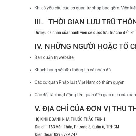
Khi có yêu cầu của cơ quan tư pháp bao gồm: Viện kiể
III. THỜI GIAN LƯU TRỮ THÔ
Dữ liệu cá nhân của thành viên sẽ được lưu trữ cho đến khi
IV. NHỮNG NGƯỜI HOẶC TỔ C
Ban quản trị website
Khách hàng sở hữu thông tin cá nhân đó
Các cơ quan Pháp luật Việt Nam có thẩm quyền
Các đối tác hoạt động liên quan đến giao dịch của bạ
V. ĐỊA CHỈ CỦA ĐƠN VỊ THU
HỘ KINH DOANH NHÀ THUỐC THẢO TRINH
Địa chỉ: 163 Văn Thân, Phường 8, Quận 6, TP.HCM
Điện thoại: 039 6789 247