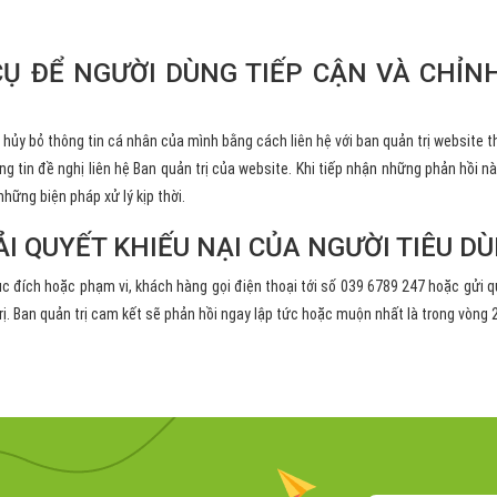
CỤ ĐỂ NGƯỜI DÙNG TIẾP CẬN VÀ CHỈN
 hủy bỏ thông tin cá nhân của mình bằng cách liên hệ với ban quản trị website th
g tin đề nghị liên hệ Ban quản trị của website. Khi tiếp nhận những phản hồi nà
hững biện pháp xử lý kịp thời.
IẢI QUYẾT KHIẾU NẠI CỦA NGƯỜI TIÊU D
ục đích hoặc phạm vi, khách hàng gọi điện thoại tới số 039 6789 247 hoặc gửi 
ị. Ban quản trị cam kết sẽ phản hồi ngay lập tức hoặc muộn nhất là trong vòng 2