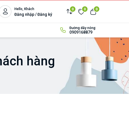
Hello, Khách
0
0
0
Đăng nhập / Đăng ký
Đường dây nóng:
0909168879
hách hàng