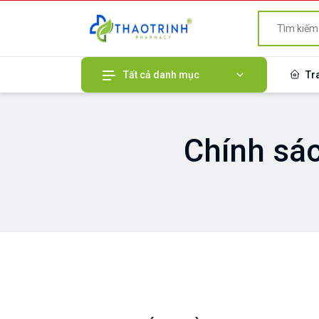
Tất cả danh mục
Tr
Chính sá