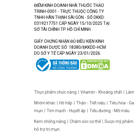
ĐIỂM KINH DOANH NHÀ THUỐC THẢO
TRINH-0001 - TRỰC THUỘC CÔNG TY
TNHH HÂN THỊNH SÀI GÒN - SỐ DKKD:
0319217751 CẤP NGÀY 15/10/2025 TẠI
SỞ TÀI CHÍNH TP. HỒ CHÍ MINH.
GIẤY CHỨNG NHẬN ĐỦ ĐIỀU KIỆN KINH
DOANH DƯỢC SỐ: 18380/ĐKKDD-HCM
DO SỞ Y TẾ CẤP NGÀY 23/01/2026.
Thực phẩm chức năng
Vitamin - Khoáng chất
Làm
Nhóm khác
Hô hấp
Thận - Tiết niệu
Tiêu hóa - G
mụn
Tim mạch - Huyết áp
Tiểu đường - Mỡ máu
Kem chống nắng
Chăm sóc cơ thể
Dược mỹ phẩ
hỗ trợ trị mụn