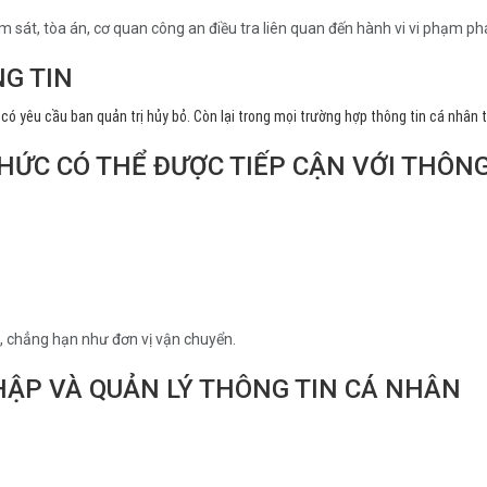
m sát, tòa án, cơ quan công an điều tra liên quan đến hành vi vi phạm p
NG TIN
 có yêu cầu ban quản trị hủy bỏ. Còn lại trong mọi trường hợp thông tin cá nh
HỨC CÓ THỂ ĐƯỢC TIẾP CẬN VỚI THÔN
n, chẳng hạn như đơn vị vận chuyển.
 THẬP VÀ QUẢN LÝ THÔNG TIN CÁ NHÂN