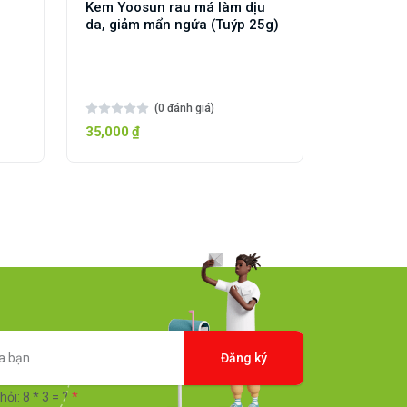
Kem Yoosun rau má làm dịu
da, giảm mẩn ngứa (Tuýp 25g)
(0 đánh giá)
35,000 ₫
Đăng ký
hỏi: 8 * 3 = ?