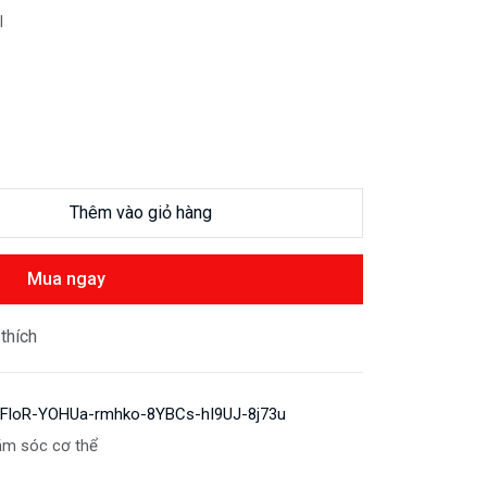
l
Thêm vào giỏ hàng
Mua ngay
thích
FloR-YOHUa-rmhko-8YBCs-hI9UJ-8j73u
m sóc cơ thể