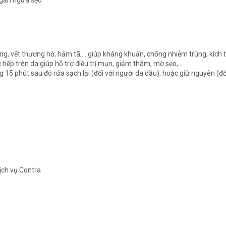
ngăn ngừa sẹo
g, vết thương hở, hăm tã,… giúp kháng khuẩn, chống nhiễm trùng, kích t
 tiếp trên da giúp hỗ trợ điều trị mụn, giảm thâm, mờ sẹo,…
 phút sau đó rửa sạch lại (đối với người da dầu), hoặc giữ nguyên (đối
ịch vụ Contra