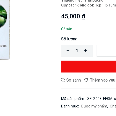
Thương hiệu:
Thái Dương
Quy cách đóng gói:
Hộp 1 lọ 10m
45,000 ₫
Có sẵn
Số lượng
So sánh
Thêm vào yêu 
Mã sản phẩm:
SF-2443-FF0M-s
Danh mục:
Dược mỹ phẩm
,
Chă