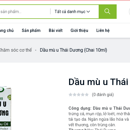
Tất cả danh mục
ang chủ
Sản phẩm
Bài viết
Giới thiệu
Liên hệ
Chăm sóc cơ thể
Dầu mù u Thái Dương (Chai 10ml)
Dầu mù u Thái
(0 đánh giá)
Công dụng: Dầu mù u Thái Dư
trứng cá, mụn rộp, lở loét, mờ t
tái tạo da. Ngăn ngừa lão hóa và 
vết thương, côn trùng cắn.