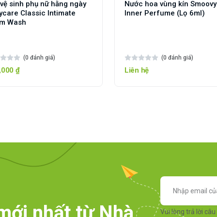
 vệ sinh phụ nữ hằng ngày
Nước hoa vùng kín Smoovy
ycare Classic Intimate
Inner Perfume (Lọ 6ml)
m Wash
(0 đánh giá)
(0 đánh giá)
,000 ₫
Liên hệ
mới nhất từ Nhà
Vui lòng trả lời câu 