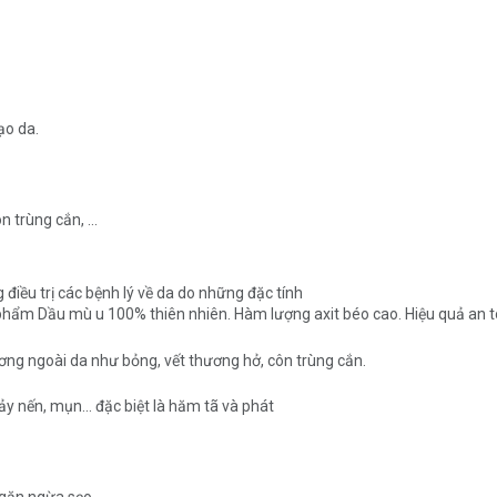
tạo da.
n trùng cắn, ...
điều trị các bệnh lý về da do những đặc tính
phẩm Dầu mù u 100% thiên nhiên. Hàm lượng axit béo cao. Hiệu quả an t
ương ngoài da như bỏng, vết thương hở, côn trùng cắn.
y nến, mụn... đặc biệt là hăm tã và phát