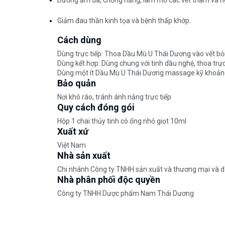
Dưỡng ẩm da, chống nắng, làm mờ các vết thâm và 
Giảm đau thần kinh tọa và bệnh thấp khớp.
Cách dùng
Dùng trực tiếp: Thoa Dầu Mù U Thái Dương vào vết bỏn
Dùng kết hợp: Dùng chung với tinh dầu nghệ, thoa trực
Dùng một ít Dầu Mù U Thái Dương massage kỹ khoảng 15
Bảo quản
Nơi khô ráo, tránh ánh nắng trực tiếp
Quy cách đóng gói
Hộp 1 chai thủy tinh có ống nhỏ giọt 10ml
Xuất xứ
Việt Nam
Nhà sản xuất
Chi nhánh Công ty TNHH sản xuất và thương mại và d
Nhà phân phối độc quyền
Công ty TNHH Dược phẩm Nam Thái Dương