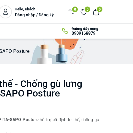
Hello, Khách
0
0
0
Đăng nhập / Đăng ký
Đường dây nóng:
0909168879
A-SAPO Posture
 thế - Chống gù lưng
-SAPO Posture
ế PITA-SAPO Posture
hỗ trợ cố định tư thế, chống gù