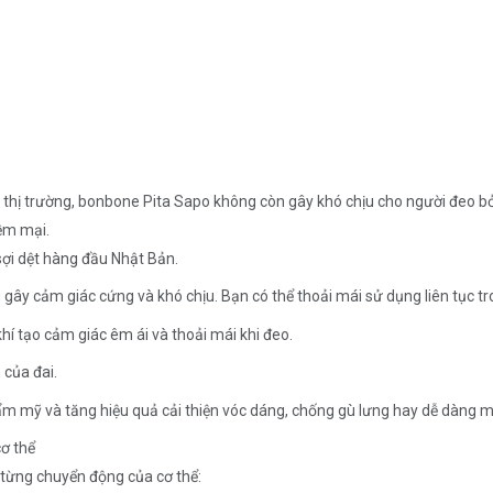
thị trường, bonbone Pita Sapo không còn gây khó chịu cho người đeo bở
mềm mại.
 sợi dệt hàng đầu Nhật Bản.
gây cảm giác cứng và khó chịu. Bạn có thể thoải mái sử dụng liên tục tron
hí tạo cảm giác êm ái và thoải mái khi đeo.
 của đai.
hẩm mỹ và tăng hiệu quả cải thiện vóc dáng, chống gù lưng hay dễ dàng m
cơ thể
o từng chuyển động của cơ thể: