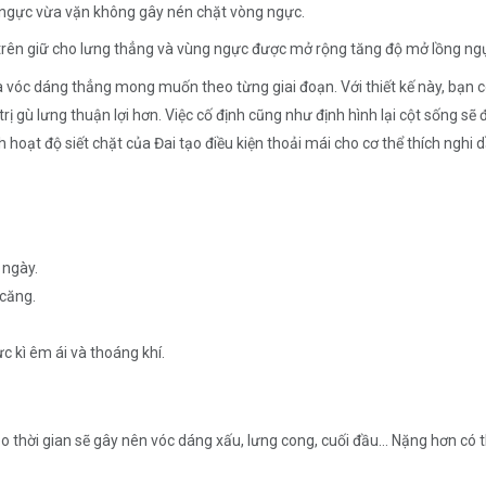
vòng ngực vừa vặn không gây nén chặt vòng ngực.
trên giữ cho lưng thẳng và vùng ngực được mở rộng tăng độ mở lồng ngực,
ủa vóc dáng thẳng mong muốn theo từng giai đoạn. Với thiết kế này, bạn c
ị gù lưng thuận lợi hơn. Việc cố định cũng như định hình lại cột sống sẽ 
oạt độ siết chặt của Đai tạo điều kiện thoải mái cho cơ thể thích nghi dầ
 ngày.
 căng.
c kì êm ái và thoáng khí.
 thời gian sẽ gây nên vóc dáng xấu, lưng cong, cuối đầu… Nặng hơn có th