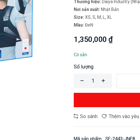
Thương hiệu:
Daiya Industry (Nhậ
Nơi sản xuất:
Nhật Bản
Size:
XS, S, M, L, XL
Màu:
ĐeN
1,350,000 ₫
Có sẵn
Số lượng
So sánh
Thêm vào yêu 
Mã sản phẩm:
SF-2443-JNF8