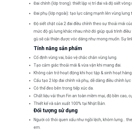
Đai chính (lớp trong): thiết lập vị trí đai và độ siết 
Đai phụ (lớp ngoài): tạo lực căng mạnh lên vùng lưng 
Độ siết chặt của 2 đai điều chỉnh theo sự thoải mái c
mức độ gù lưng khác nhau nhờ đó giúp quá trình điều tr
gù sẽ cải thiện được vóc dáng như mong muốn. Sự linh h
Tính năng sản phẩm
Cố định vùng vai, bảo vệ chắc chắn vùng lưng.
Tạo cảm giác thoải mái & vừa vặn khi mang đai.
Không cản trở hoạt động khi học tập & sinh hoạt hàng
Cấu tạo 2 lớp đai chính và phụ, dễ dàng điều chỉnh lực
Có thể đeo bên trong tiếp xúc da.
Chất liệu vải thun Fin an toàn mềm mại, độ bền cao, cự
Thiết kế và sản xuất 100% tại Nhật Bản.
Đối tượng sử dụng
Người có thói quen xấu như ngồi lệch, khòm lưng… theo
em.