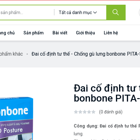
Tất cả danh mục
ang chủ
Sản phẩm
Bài viết
Giới thiệu
Liên hệ
phẩm khác
Đai cố định tư thế - Chống gù lưng bonbone PIT
Đai cố định tư
bonbone PITA
(0 đánh giá)
Công dụng: Đai cố định tư th
lưng.